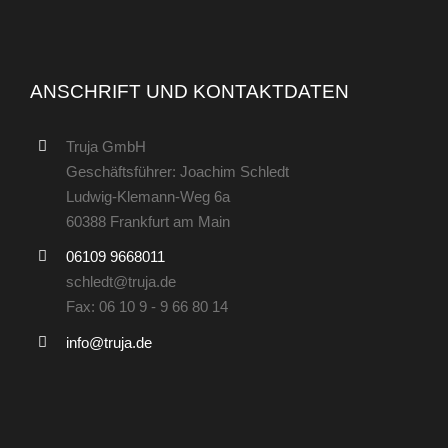
ANSCHRIFT UND KONTAKTDATEN
Truja GmbH
Geschäftsführer: Joachim Schledt
Ludwig-Klemann-Weg 6a
60388 Frankfurt am Main
06109 9668011
schledt@truja.de
Fax: 06 10 9 - 9 66 80 14
info@truja.de