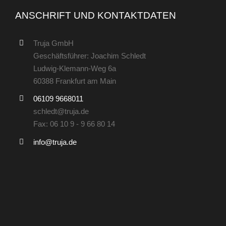
ANSCHRIFT UND KONTAKTDATEN
Truja GmbH
Geschäftsführer: Joachim Schledt
Ludwig-Klemann-Weg 6a
60388 Frankfurt am Main
06109 9668011
schledt@truja.de
Fax: 06 10 9 - 9 66 80 14
info@truja.de