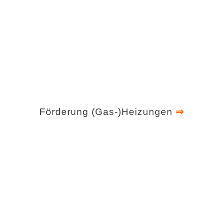
Förderung (G
as-)Heizungen
⇒