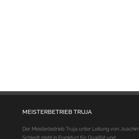
MEISTERBETRIEB TRUJA
Der Meisterbetrieb Truja unter Leitung von Joachi
Schledt steht in Frankfurt für Qualität und