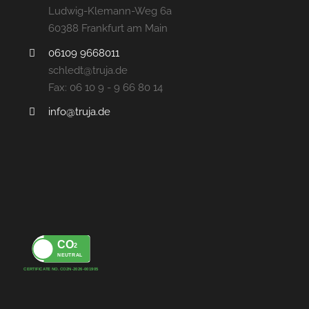
Ludwig-Klemann-Weg 6a
60388 Frankfurt am Main
06109 9668011
schledt@truja.de
Fax: 06 10 9 - 9 66 80 14
info@truja.de
CO
2
NEUTRAL
CERTIFICATE NO. CO2N-2026-001905